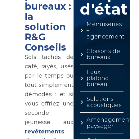
d'état
bureaux :
la
Menuiseries
solution
–
R&G
agencement
Conseils
Cloisons de
Sols tachés de
bureaux
café, rayés, usés
Faux
par le temps ou
plafond
bureau
tout simplement
démodés : et si
Solutions
vous offriez une
acoustiques
seconde
Aménagement
jeunesse aux
paysager
revêtements