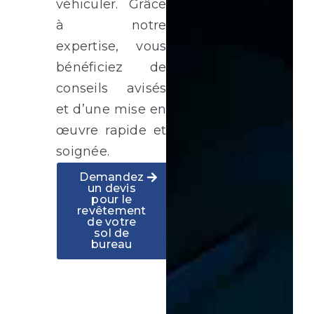
véhiculer. Grâce
à notre
expertise, vous
bénéficiez de
conseils avisés
et d’une mise en
œuvre rapide et
soignée.
Demandez
un devis
pour le
revêtement
de votre
sol de
bureau