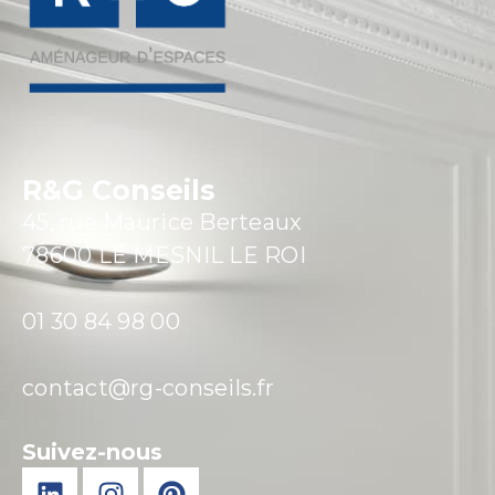
R&G Conseils
45, rue Maurice Berteaux
78600 LE MESNIL LE ROI
01 30 84 98 00
contact@rg-conseils.fr
Suivez-nous