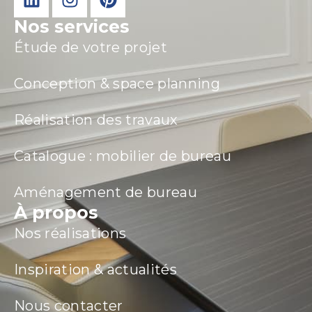
Nos services
Étude de votre projet
Conception & space planning
Réalisation des travaux
Catalogue : mobilier de bureau
Aménagement de bureau
À propos
Nos réalisations
Inspiration & actualités
Nous contacter