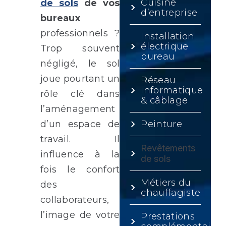
Cuisine
de sols
de vos
d’entreprise
bureaux
professionnels ?
Installation
électrique
Trop souvent
bureau
négligé, le sol
joue pourtant un
Réseau
informatique
rôle clé dans
& câblage
l’aménagement
d’un espace de
Peinture
travail. Il
Revêtements
influence à la
de sols
fois le confort
Métiers du
des
chauffagiste
collaborateurs,
l’image de votre
Prestations