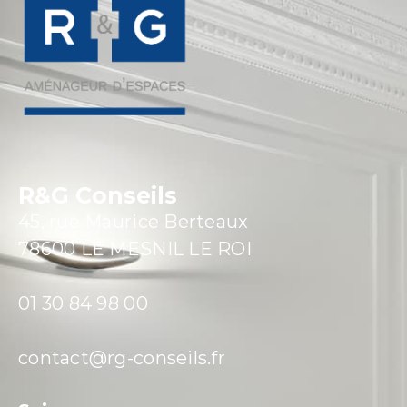
R&G Conseils
45, rue Maurice Berteaux
78600 LE MESNIL LE ROI
01 30 84 98 00
contact@rg-conseils.fr