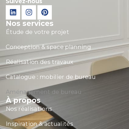
Suivez-nous
Nos services
Étude de votre projet
Conception & space planning
Réalisation des travaux
Catalogue : mobilier de bureau
Aménagement de bureau
À propos
Nos réalisations
Inspiration & actualités