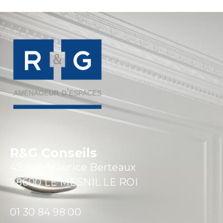
R&G Conseils
45, rue Maurice Berteaux
78600 LE MESNIL LE ROI
01 30 84 98 00