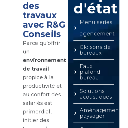
d'état
des
travaux
Menuiseries
avec R&G
–
Conseils
agencement
Parce qu’offrir
Cloisons de
un
bureaux
environnement
Faux
de travail
plafond
propice à la
bureau
productivité et
Solutions
au confort des
acoustiques
salariés est
Aménagement
primordial,
paysager
initier des