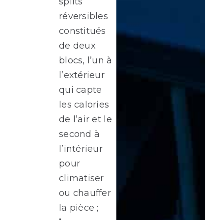
splits
réversibles
constitués
de deux
blocs, l’un à
l’extérieur
qui capte
les calories
de l’air et le
second à
l’intérieur
pour
climatiser
ou chauffer
la pièce ;