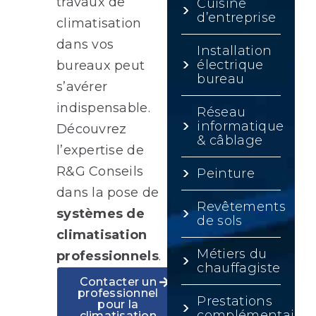
travaux de
Cuisine
d’entreprise
climatisation
dans vos
Installation
électrique
bureaux peut
bureau
s’avérer
indispensable.
Réseau
informatique
Découvrez
& câblage
l’expertise de
R&G Conseils
Peinture
dans la pose de
Revêtements
systèmes de
de sols
climatisation
Métiers du
professionnels
.
chauffagiste
Contacter un
professionnel
Prestations
pour la
complémentaires
climatisation