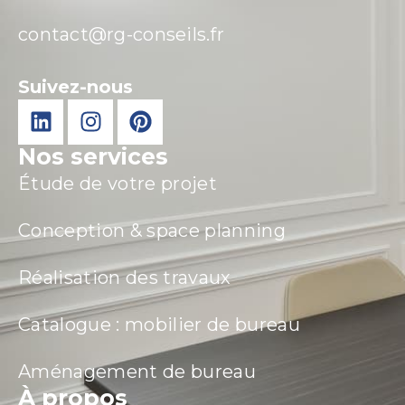
contact@rg-conseils.fr
Suivez-nous
Nos services
Étude de votre projet
Conception & space planning
Réalisation des travaux
Catalogue : mobilier de bureau
Aménagement de bureau
À propos