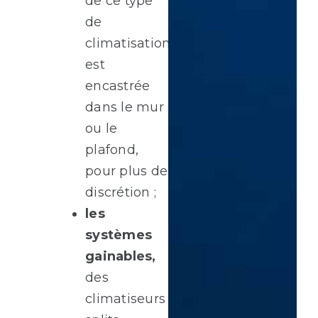
de ce type
de
climatisation
est
encastrée
dans le mur
ou le
plafond,
pour plus de
discrétion ;
les
systèmes
gainables,
des
climatiseurs