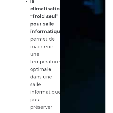
la
climatisation
“froid seul”
pour salle
informatique
permet de
maintenir
une
température
optimale
dans une
salle
informatique
pour
préserver