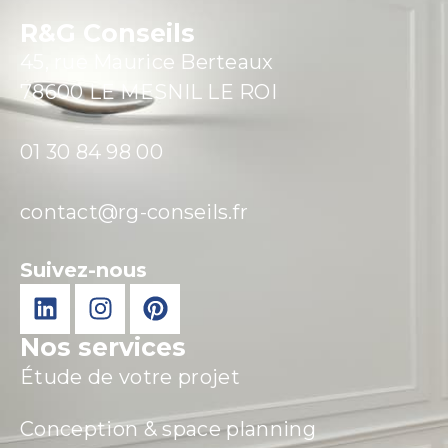
R&G Conseils
45, rue Maurice Berteaux
78600 LE MESNIL LE ROI
01 30 84 98 00
contact@rg-conseils.fr
Suivez-nous
Nos services
Étude de votre projet
Conception & space planning