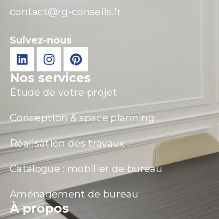
contact@rg-conseils.fr
Suivez-nous
Nos services
Étude de votre projet
Conception & space planning
Réalisation des travaux
Catalogue : mobilier de bureau
Aménagement de bureau
À propos