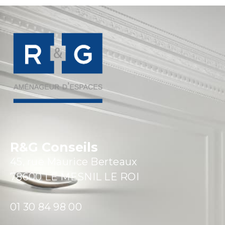
R&G Conseils
45, rue Maurice Berteaux
78600 LE MESNIL LE ROI
01 30 84 98 00