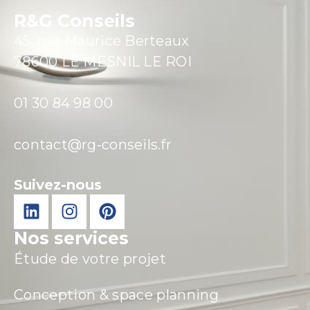
R&G Conseils
45, rue Maurice Berteaux
78600 LE MESNIL LE ROI
01 30 84 98 00
contact@rg-conseils.fr
Suivez-nous
Nos services
Étude de votre projet
Conception & space planning