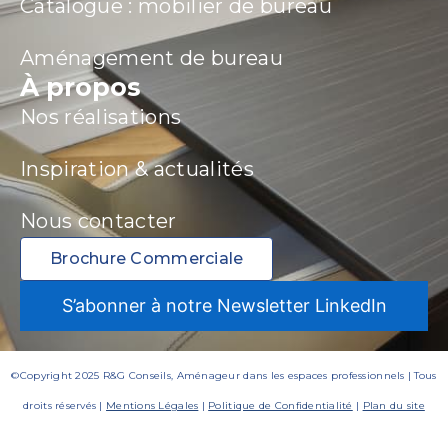
Catalogue : mobilier de bureau
Aménagement de bureau
À propos
Nos réalisations
Inspiration & actualités
Nous contacter
Brochure Commerciale
S’abonner à notre Newsletter LinkedIn
©Copyright 2025 R&G Conseils, Aménageur dans les espaces professionnels | Tous
droits réservés |
Mentions Légales
|
Politique de Confidentialité
|
Plan du site