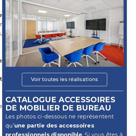
e
r
,
e
t
Voir toutes les réalisations
CATALOGUE ACCESSOIRES
e
DE MOBILIER DE BUREAU
Les photos ci-dessous ne représentent
qu’
une partie des accessoires
professionnels disponible
. Si vous êtes à