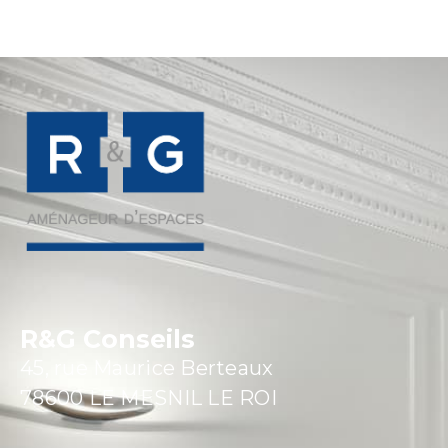
R&G Conseils
45, rue Maurice Berteaux
78600 LE MESNIL LE ROI