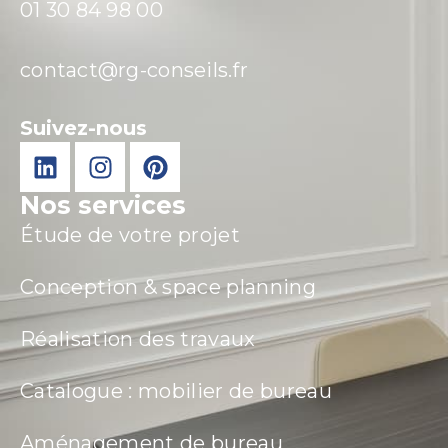
01 30 84 98 00
contact@rg-conseils.fr
Suivez-nous
Nos services
Étude de votre projet
Conception & space planning
Réalisation des travaux
Catalogue : mobilier de bureau
Aménagement de bureau